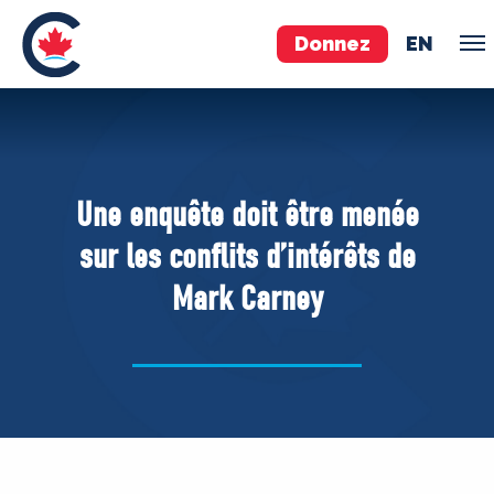
Donnez
EN
ÉQUIPE
Pierre Poilievre
Une enquête doit être menée
Vos députés conservateurs
sur les conflits d’intérêts de
Cabinet fantôme
Mark Carney
Exécutif national
ACÉ
À PROPOS
Documents constitutifs