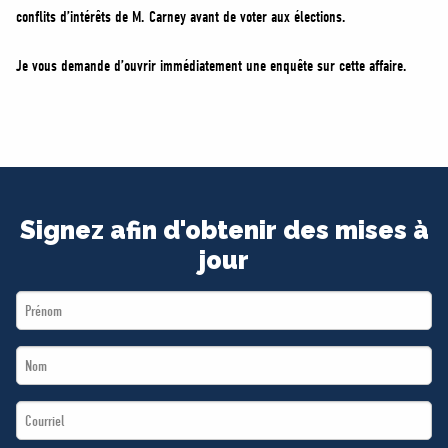
conflits d’intérêts de M. Carney avant de voter aux élections.
Je vous demande d’ouvrir immédiatement une enquête sur cette affaire.
Signez afin d'obtenir des mises à
jour
First
Name
Last
*
Name
Email
*
*