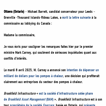
MÉDIAS
BÉNÉVOLE
Ottawa (Ontario)
– Michael Barrett, candidat conservateur pour Leeds –
Grenville -Thousand Islands-Rideau Lakes, a
écrit la lettre suivante
à la
ADHÉREZ
commissaire au lobbying du Canada :
BOUTIQUE
Madame la commissaire,
Je vous écris pour souligner les remarques faites hier par le premier
ministre Mark Carney, qui soulèvent de sérieuses inquiétudes quant aux
conflits d’intérêts.
Le mardi 8 avril 2025, M. Carney a annoncé son
intention de dépenser un
milliard de dollars pour les pompes à chaleur
, une décision qui profiterait
clairement aux entreprises du secteur des pompes à chaleur.
Brookfield Infrastructure
«
est la société d’infrastructure cotée phare
de
Brookfield Asset Management
(BAM)
».
Brookfield Infrastructure
est à son
tour
propriétaire de la société
Enercare
, basée en Ontario, qui
présente