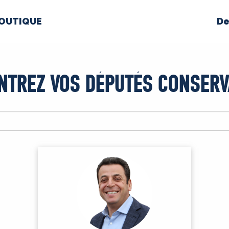
OUTIQUE
De
PROPOS
MÉDIAS
BÉ
NTREZ VOS DÉPUTÉS CONSERV
nts constitutifs
BOUTIQUE