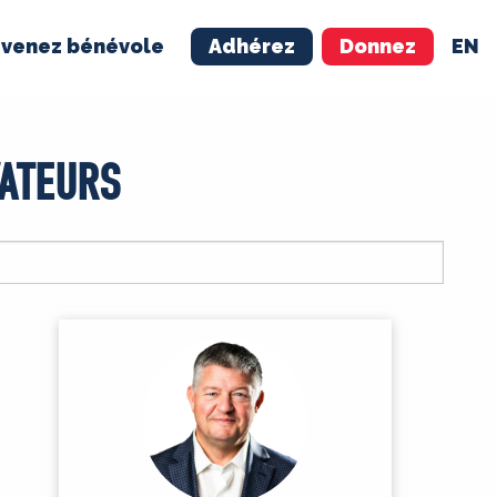
venez bénévole
Adhérez
Donnez
EN
NÉVOLE
ADHÉREZ
ATEURS