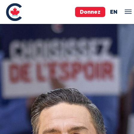
Donnez
EN
ÉQUIPE
Pierre Poilievre
Vos députés conservateurs
Cabinet fantôme
Exécutif national
ACÉ
À PROPOS
Documents constitutifs