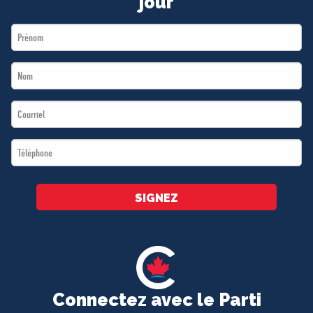
jour
First
Name
Last
*
Name
Email
*
*
Téléphone
*
SIGNEZ
Connectez avec le Parti