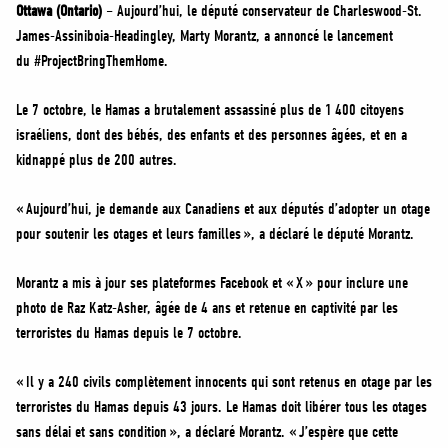
MÉDIAS
Ottawa (Ontario)
– Aujourd’hui, le député conservateur de Charleswood-St.
James-Assiniboia-Headingley, Marty Morantz, a annoncé le lancement
BÉNÉVOLE
du #ProjectBringThemHome.
ADHÉREZ
Le 7 octobre, le Hamas a brutalement assassiné plus de 1 400 citoyens
BOUTIQUE
israéliens, dont des bébés, des enfants et des personnes âgées, et en a
kidnappé plus de 200 autres.
« Aujourd’hui, je demande aux Canadiens et aux députés d’adopter un otage
pour soutenir les otages et leurs familles », a déclaré le député Morantz.
Morantz a mis à jour ses plateformes Facebook et « X » pour inclure une
photo de Raz Katz-Asher, âgée de 4 ans et retenue en captivité par les
terroristes du Hamas depuis le 7 octobre.
« Il y a 240 civils complètement innocents qui sont retenus en otage par les
terroristes du Hamas depuis 43 jours. Le Hamas doit libérer tous les otages
sans délai et sans condition », a déclaré Morantz. « J’espère que cette