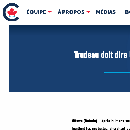
ÉQUIPE
À PROPOS
MÉDIAS
B
ÉQUIPE
À 
Pierre Poilievre
Docume
Trudeau doit dire
Vos députés conservateurs
Cabinet fantôme
Exécutif national
ACÉ
Ottawa (Ontario)
– Après huit ans sou
fouillent les poubelles, cherchant d