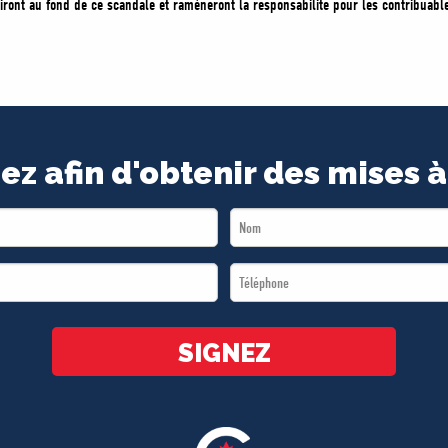
iront au fond de ce scandale et ramèneront la responsabilité pour les contribuabl
ez afin d'obtenir des mises à
Last
Name
Téléphone
*
*
SIGNEZ