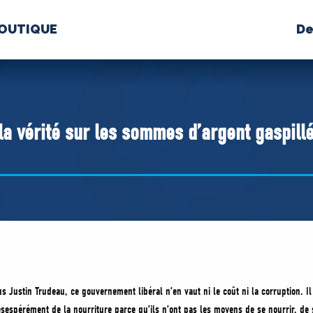
OUTIQUE
De
PROPOS
MÉDIAS
BÉ
nts constitutifs
 la vérité sur les sommes d’argent gaspill
BOUTIQUE
s Justin Trudeau, ce gouvernement libéral n’en vaut ni le coût ni la corruption. I
ésespérément de la nourriture parce qu’ils n’ont pas les moyens de se nourrir, de 