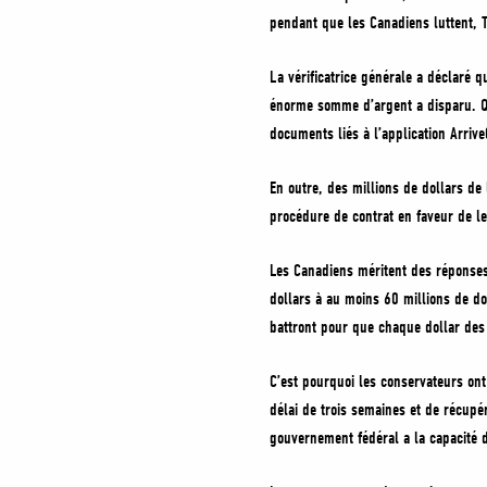
pendant que les Canadiens luttent, T
La vérificatrice générale a déclaré q
énorme somme d’argent a disparu. Qu
documents liés à l’application Arriv
En outre, des millions de dollars de
procédure de contrat en faveur de le
Les Canadiens méritent des réponses 
dollars à au moins 60 millions de dol
battront pour que chaque dollar des 
C’est pourquoi les conservateurs o
délai de trois semaines et de récupér
gouvernement fédéral a la capacité d