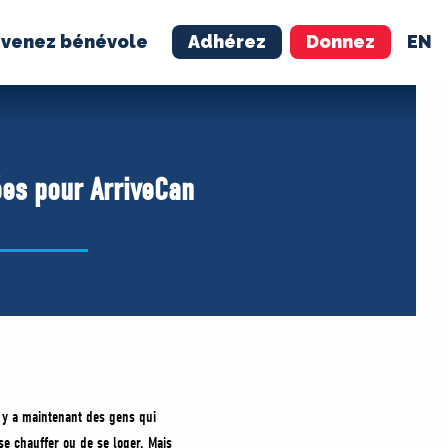
venez bénévole
Adhérez
Donnez
EN
NÉVOLE
ADHÉREZ
ées pour ArriveCan
l y a maintenant des gens qui
se chauffer ou de se loger. Mais