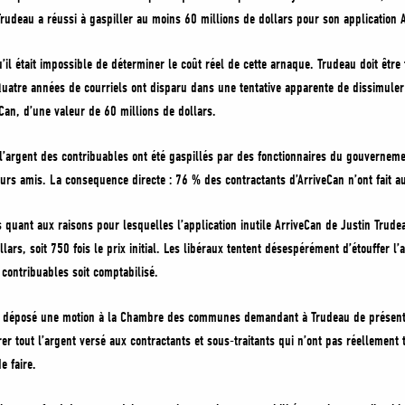
rudeau a réussi à gaspiller au moins 60 millions de dollars pour son application 
u’il était impossible de déterminer le coût réel de cette arnaque. Trudeau doit être
atre années de courriels ont disparu dans une tentative apparente de dissimuler l
eCan, d’une valeur de 60 millions de dollars.
 l’argent des contribuables ont été gaspillés par des fonctionnaires du gouvernem
urs amis. La consequence directe : 76 % des contractants d’ArriveCan n’ont fait auc
quant aux raisons pour lesquelles l’application inutile ArriveCan de Justin Trud
lars, soit 750 fois le prix initial. Les libéraux tentent désespérément d’étouffer l’
contribuables soit comptabilisé.
nt déposé une motion à la Chambre des communes demandant à Trudeau de présenter
er tout l’argent versé aux contractants et sous-traitants qui n’ont pas réellement tr
e faire.