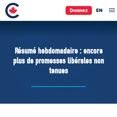
Donnez
EN
ÉQUIPE
Pierre Poilievre
Résumé hebdomadaire : encore
Vos députés conservateurs
plus de promesses libérales non
Cabinet fantôme
tenues
Exécutif national
ACÉ
À PROPOS
Documents constitutifs