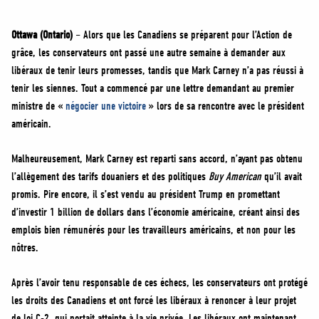
MÉDIAS
BÉNÉVOLE
Ottawa (Ontario)
– Alors que les Canadiens se préparent pour l’Action de
grâce, les conservateurs ont passé une autre semaine à demander aux
ADHÉREZ
libéraux de tenir leurs promesses, tandis que Mark Carney n’a pas réussi à
BOUTIQUE
tenir les siennes. Tout a commencé par une lettre demandant au premier
ministre de «
négocier une victoire
» lors de sa rencontre avec le président
américain.
Malheureusement, Mark Carney est reparti sans accord, n’ayant pas obtenu
l’allègement des tarifs douaniers et des politiques
Buy American
qu’il avait
promis. Pire encore, il s’est vendu au président Trump en promettant
d’investir 1 billion de dollars dans l’économie américaine, créant ainsi des
emplois bien rémunérés pour les travailleurs américains, et non pour les
nôtres.
Après l’avoir tenu responsable de ces échecs, les conservateurs ont protégé
les droits des Canadiens et ont forcé les libéraux à renoncer à leur projet
de loi C-2, qui portait atteinte à la vie privée. Les libéraux ont maintenant