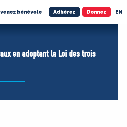
venez bénévole
Adhérez
Donnez
EN
NÉVOLE
ADHÉREZ
raux en adoptant la Loi des trois