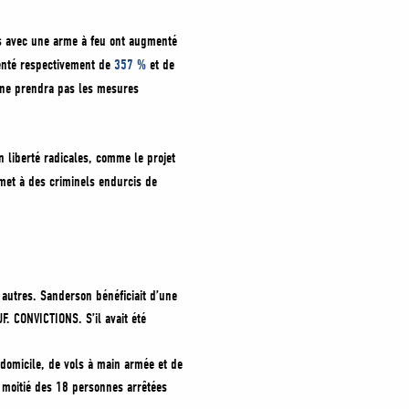
s avec une arme à feu ont augmenté
menté respectivement de
357 %
et de
 ne prendra pas les mesures
en liberté radicales, comme le projet
rmet à des criminels endurcis de
autres. Sanderson bénéficiait d’une
. CONVICTIONS. S’il avait été
 domicile, de vols à main armée et de
a moitié des 18 personnes arrêtées