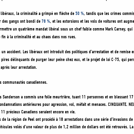
libéraux, la criminalité a grimpé en flèche de
50 %
, tandis que les crimes commi
r des gangs ont bondi de
78 %
, et les extorsions et les vols de voitures ont aug
rmettre un quatrième mandat libéral sous un chef faible comme Mark Carney, qui
 fin à la criminalité et au chaos dans nos rues.
s un accident. Les libéraux ont introduit des politiques d’arrestation et de remise 
s pires délinquants de purger leur peine chez eux, et le projet de loi C-75, qui pe
 après leur arrestation.
 les communautés canadiennes.
 Sanderson a commis une folie meurtrière, tuant 11 personnes et en blessant 17 
ndamnations antérieures pour agression, vol, méfait et menaces. CINQUANTE. NEUF
s 11 précieux Canadiens seraient encore en vie.
 de la région de Peel ont procédé à 18 arrestations dans une série d’invasions de
hicules volés d’une valeur de plus de 1,2 million de dollars ont été retrouvés. L