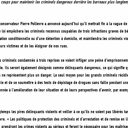
ois coups pour maintenir les criminels dangereux derrière les barreaux plus longte
onservateur Pierre Poilievre a annoncé aujourd’hui qu’il mettrait fin à la vague de 
te loi empêchera les criminels reconnus coupables de trois infractions graves de bé
ation conditionnelle ou d’une détention à domicile, et maintiendra les criminels vi
eurs victimes et de les éloigner de nos rues.
nds criminels condamnés à trois reprises se voient infliger une peine d’emprison
vie. Ils seront également désignés comme délinquants dangereux, ce qui signifie qu
ls ne représentent plus un danger. Le seul moyen pour les grands criminels récidivi
le et de se soumettre à des tests de dépistage de drogues sans faille pendant u
onnée à l’amélioration de leur situation et de leurs perspectives d’avenir, par ex
emps les pires délinquants violents et veiller à ce qu’ils ne soient pas libérés ta
vre. « Les politiques de protection des criminels et d’arrestation et de remise en li
 prendront les crimes violents au sérieux et feront le nécessaire pour les maîtrise