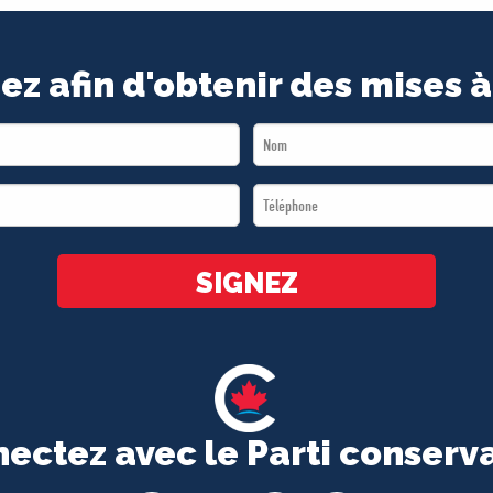
ez afin d'obtenir des mises à
Last
Name
Téléphone
*
*
SIGNEZ
ectez avec le Parti conserv