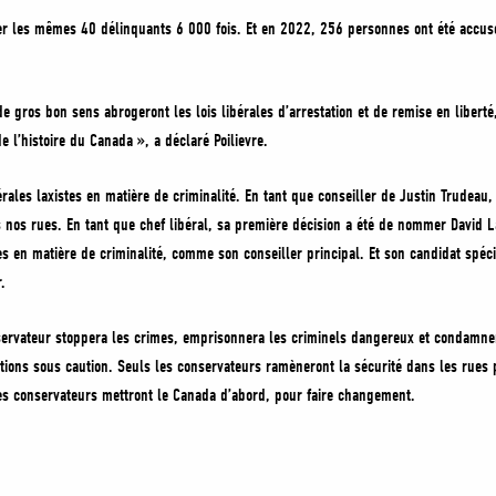
ter les mêmes 40 délinquants 6 000 fois. Et en 2022, 256 personnes ont été accusé
 gros bon sens abrogeront les lois libérales d’arrestation et de remise en libert
e l’histoire du Canada », a déclaré Poilievre.
rales laxistes en matière de criminalité. En tant que conseiller de Justin Trudeau, i
ans nos rues. En tant que chef libéral, sa première décision a été de nommer David L
es en matière de criminalité, comme son conseiller principal. Et son candidat spéci
.
vateur stoppera les crimes, emprisonnera les criminels dangereux et condamnera 
ations sous caution. Seuls les conservateurs ramèneront la sécurité dans les rue
les conservateurs mettront le Canada d’abord, pour faire changement.