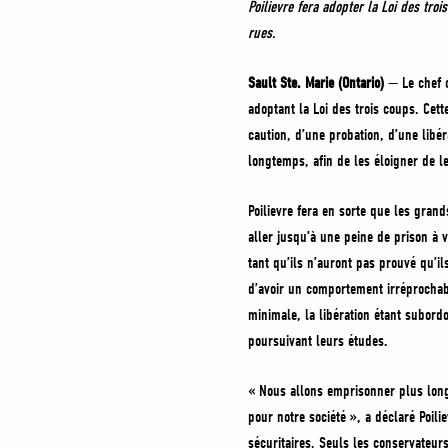
Poilievre fera adopter la Loi des tr
rues.
Sault Ste. Marie (Ontario)
— Le chef c
adoptant la Loi des trois coups. Cet
caution, d’une probation, d’une libér
longtemps, afin de les éloigner de l
Poilievre fera en sorte que les gra
aller jusqu’à une peine de prison à 
tant qu’ils n’auront pas prouvé qu’i
d’avoir un comportement irréprochab
minimale, la libération étant subord
poursuivant leurs études.
« Nous allons emprisonner plus longt
pour notre société », a déclaré Poilie
sécuritaires. Seuls les conservateurs