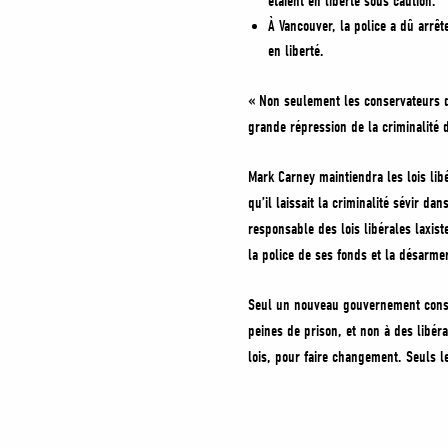
étaient en liberté sous caution.
À Vancouver, la police a dû arrê
en liberté.
« Non seulement les conservateurs de
grande répression de la criminalité d
Mark Carney maintiendra les lois libé
qu’il laissait la criminalité sévir d
responsable des lois libérales laxist
la police de ses fonds et la désarmer
Seul un nouveau gouvernement conser
peines de prison, et non à des libér
lois, pour faire changement. Seuls 