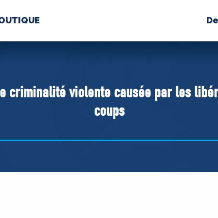
OUTIQUE
De
PROPOS
MÉDIAS
BÉ
nts constitutifs
e criminalité violente causée par les libé
coups
BOUTIQUE