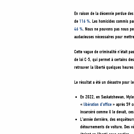
En raison de la décennie perdue des 
de
116 %
. Les homicides commis pa
46 %
. Nous ne pouvons pas nous pe
audacieuses nécessaires pour mettre
Cette vague de criminalité n’était pa
de loi C-5, qui permet à certains de
retrouver la liberté quelques heures
Le résultat a été un désastre pour
En 2022, en Saskatchewan, Myles
«
libération d’office
» après 59 co
incarcéré comme il le devait, ce
L’année dernière, des enquêteurs
détournements de voiture. Des vé