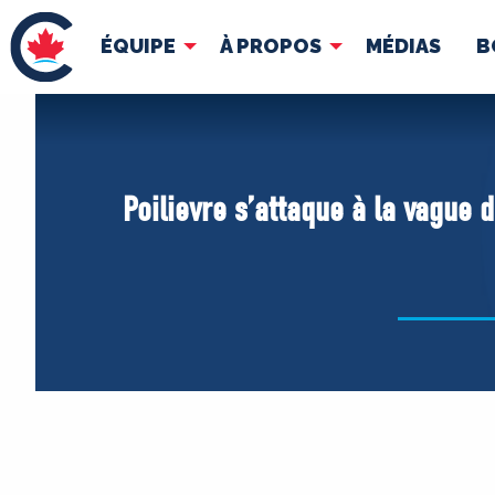
ÉQUIPE
À PROPOS
MÉDIAS
B
ÉQUIPE
À 
Pierre Poilievre
Docume
Poilievre s’attaque à la vague d
Vos députés conservateurs
Cabinet fantôme
Exécutif national
ACÉ