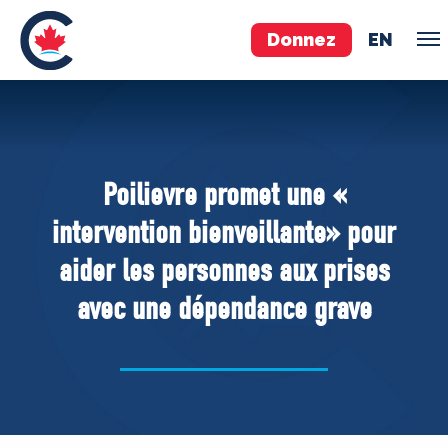
Donnez
EN
ÉQUIPE
Pierre Poilievre
Poilievre promet une «
Vos députés conservateurs
intervention bienveillante» pour
Cabinet fantôme
aider les personnes aux prises
Exécutif national
avec une dépendance grave
ACÉ
À PROPOS
Documents constitutifs