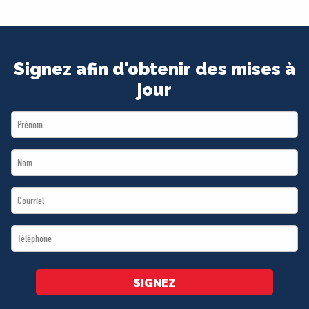
Signez afin d'obtenir des mises à
jour
First
Name
Last
*
Name
Email
*
*
Téléphone
*
SIGNEZ