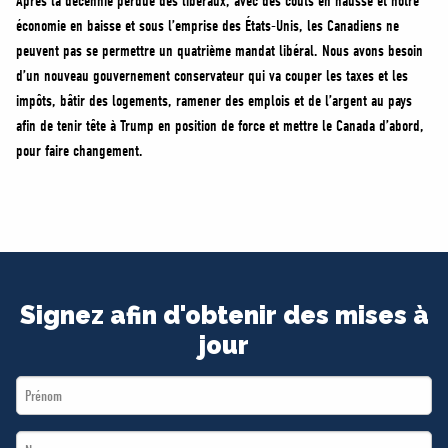
Après la décennie perdue des libéraux, avec des coûts en hausse et notre
économie en baisse et sous l’emprise des États-Unis, les Canadiens ne
peuvent pas se permettre un quatrième mandat libéral. Nous avons besoin
d’un nouveau gouvernement conservateur qui va couper les taxes et les
impôts, bâtir des logements, ramener des emplois et de l’argent au pays
afin de tenir tête à Trump en position de force et mettre le Canada d’abord,
pour faire changement.
Signez afin d'obtenir des mises à
jour
First
Name
Last
*