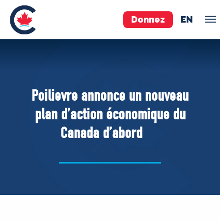
Donnez
EN
ÉQUIPE
Pierre Poilievre
Poilievre annonce un nouveau
Vos députés conservateurs
plan d’action économique du
Cabinet fantôme
Canada d’abord
Exécutif national
ACÉ
À PROPOS
Documents constitutifs