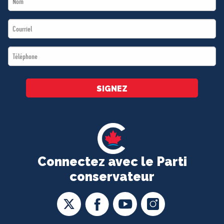
Name
Email
*
*
Téléphone
*
SIGNEZ
Connectez avec le Parti
conservateur