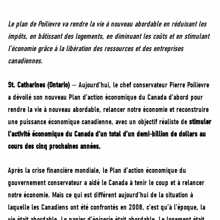
MÉDIAS
BÉNÉVOLE
Le plan de Poilievre va rendre la vie à nouveau abordable en réduisant les
impôts, en bâtissant des logements, en diminuant les coûts et en stimulant
ADHÉREZ
l’économie grâce à la libération des ressources et des entreprises
BOUTIQUE
canadiennes.
St. Catharines (Ontario)
— Aujourd’hui, le chef conservateur Pierre Poilievre
a dévoilé son nouveau Plan d’action économique du Canada d’abord pour
rendre la vie à nouveau abordable, relancer notre économie et reconstruire
une puissance économique canadienne, avec un objectif réaliste de
stimuler
l’activité économique du Canada d’un total d’un demi-billion de dollars au
cours des cinq prochaines années.
Après la crise financière mondiale, le Plan d’action économique du
gouvernement conservateur a aidé le Canada à tenir le coup et à relancer
notre économie. Mais ce qui est différent aujourd’hui de la situation à
laquelle les Canadiens ont été confrontés en 2008, c’est qu’à l’époque, la
vie était abordable. Le panier d’épicerie était abordable. Le logement était