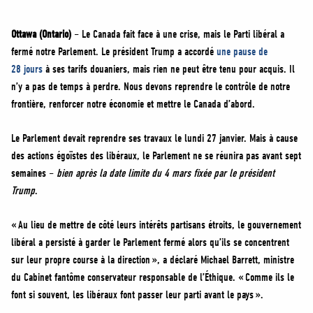
MÉDIAS
BÉNÉVOLE
Ottawa (Ontario)
– Le Canada fait face à une crise, mais le Parti libéral a
fermé notre Parlement. Le président Trump a accordé
une pause de
ADHÉREZ
28 jours
à ses tarifs douaniers, mais rien ne peut être tenu pour acquis. Il
BOUTIQUE
n’y a pas de temps à perdre. Nous devons reprendre le contrôle de notre
frontière, renforcer notre économie et mettre le Canada d’abord.
Le Parlement devait reprendre ses travaux le lundi 27 janvier. Mais à cause
des actions égoïstes des libéraux, le Parlement ne se réunira pas avant sept
semaines –
bien après la date limite du 4 mars fixée par le président
Trump
.
« Au lieu de mettre de côté leurs intérêts partisans étroits, le gouvernement
libéral a persisté à garder le Parlement fermé alors qu’ils se concentrent
sur leur propre course à la direction », a déclaré Michael Barrett, ministre
du Cabinet fantôme conservateur responsable de l’Éthique. « Comme ils le
font si souvent, les libéraux font passer leur parti avant le pays ».