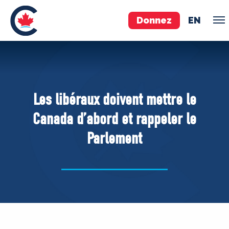
Donnez
EN
ÉQUIPE
Pierre Poilievre
Les libéraux doivent mettre le
Vos députés conservateurs
Canada d’abord et rappeler le
Cabinet fantôme
Parlement
Exécutif national
ACÉ
À PROPOS
Documents constitutifs