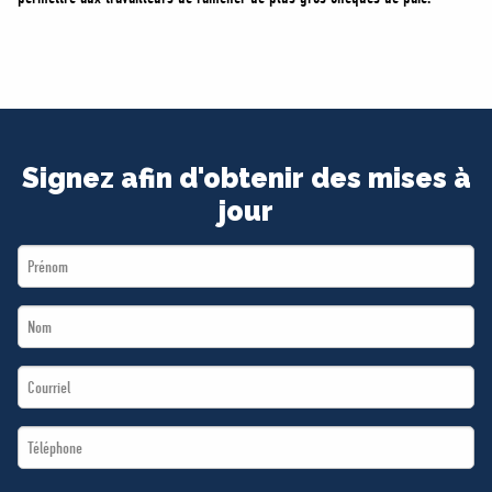
Signez afin d'obtenir des mises à
jour
First
Name
Last
*
Name
Email
*
*
Téléphone
*