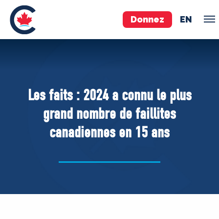
Donnez
EN
ÉQUIPE
Pierre Poilievre
Les faits : 2024 a connu le plus
Vos députés conservateurs
grand nombre de faillites
Cabinet fantôme
canadiennes en 15 ans
Exécutif national
ACÉ
À PROPOS
Documents constitutifs