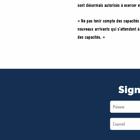
sont désormais autorisés à exercer e
« Ne pas tenir compte des capacités 
nouveaux arrivants qui s’attendent à
des capacités. »
Sign
First
Name
Email
*
*