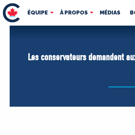
ÉQUIPE
À PROPOS
MÉDIAS
B
ÉQUIPE
À 
Pierre Poilievre
Docume
Les conservateurs demandent aux
Vos députés conservateurs
Cabinet fantôme
Exécutif national
ACÉ