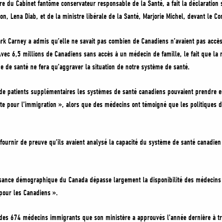
tre du Cabinet fantôme conservateur responsable de la Santé, a fait la déclaratio
ion, Lena Diab, et de la ministre libérale de la Santé, Marjorie Michel, devant le Co
ark Carney a admis qu’elle ne savait pas combien de Canadiens n’avaient pas accè
vec 6,5 millions de Canadiens sans accès à un médecin de famille, le fait que la 
 de santé ne fera qu’aggraver la situation de notre système de santé.
e patients supplémentaires les systèmes de santé canadiens pouvaient prendre en 
te pour l’immigration », alors que des médecins ont témoigné que les politiques 
ournir de preuve qu’ils avaient analysé la capacité du système de santé canadien 
ssance démographique du Canada dépasse largement la disponibilité des médecins d
 pour les Canadiens ».
des 674 médecins immigrants que son ministère a approuvés l’année dernière à tr