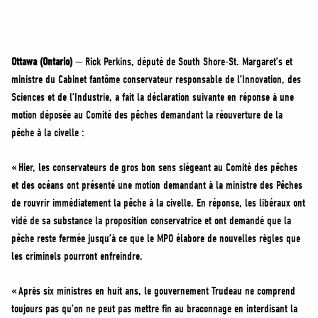
MÉDIAS
BÉNÉVOLE
ADHÉREZ
Ottawa (Ontario)
— Rick Perkins, député de South Shore-St. Margaret’s et
BOUTIQUE
ministre du Cabinet fantôme conservateur responsable de l’Innovation, des
Sciences et de l’Industrie, a fait la déclaration suivante en réponse à une
motion déposée au Comité des pêches demandant la réouverture de la
pêche à la civelle :
« Hier, les conservateurs de gros bon sens siégeant au Comité des pêches
et des océans ont présenté une motion demandant à la ministre des Pêches
de rouvrir immédiatement la pêche à la civelle. En réponse, les libéraux ont
vidé de sa substance la proposition conservatrice et ont demandé que la
pêche reste fermée jusqu’à ce que le MPO élabore de nouvelles règles que
les criminels pourront enfreindre.
« Après six ministres en huit ans, le gouvernement Trudeau ne comprend
toujours pas qu’on ne peut pas mettre fin au braconnage en interdisant la