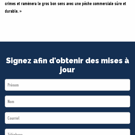
crimes et ramènera le gros bon sens avec une pêche commerciale sûre et
durable. »
Signez afin d'obtenir des mises à
jour
First
Name
Last
*
Name
Email
*
*
Téléphone