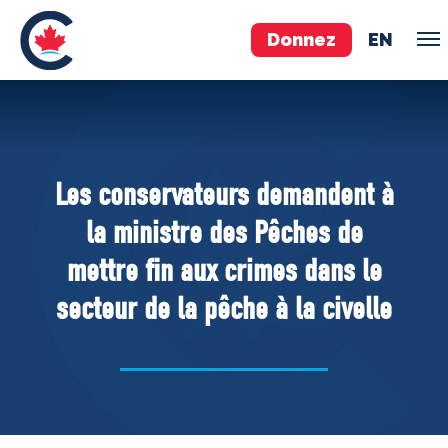
Donnez
EN
ÉQUIPE
Pierre Poilievre
Les conservateurs demandent à
Vos députés conservateurs
la ministre des Pêches de
Cabinet fantôme
mettre fin aux crimes dans le
Exécutif national
secteur de la pêche à la civelle
ACÉ
À PROPOS
Documents constitutifs