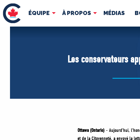
ÉQUIPE
À PROPOS
MÉDIAS
B
ÉQUIPE
À 
Pierre Poilievre
Docume
Les conservateurs app
Vos députés conservateurs
Cabinet fantôme
Exécutif national
ACÉ
Ottawa (Ontario)
– Aujourd’hui, l’ho
et de la Citoyenneté, a envoyé la let