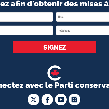
ez afin d'obtenir des mises à
Last
Name
Téléphone
*
*
SIGNEZ
ectez avec le Parti conserv