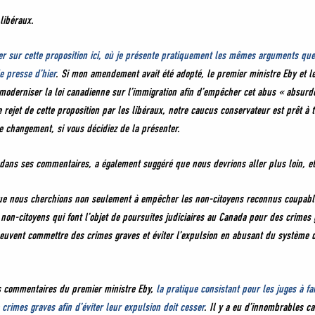
libéraux.
ter sur cette proposition ici, où je présente pratiquement les mêmes arguments qu
e presse d’hier
. Si mon amendement avait été adopté, le premier ministre Eby et le
moderniser la loi canadienne sur l’immigration afin d’empêcher cet abus « absurde
 rejet de cette proposition par les libéraux, notre caucus conservateur est prêt à 
ce changement, si vous décidiez de la présenter.
 dans ses commentaires, a également suggéré que nous devrions aller plus loin, et
que nous cherchions non seulement à empêcher les non-citoyens reconnus coupabl
non-citoyens qui font l’objet de poursuites judiciaires au Canada pour des crimes
 peuvent commettre des crimes graves et éviter l’expulsion en abusant du système 
s commentaires du premier ministre Eby,
la pratique consistant pour les juges à f
rimes graves afin d’éviter leur expulsion doit cesser
. Il y a eu d’innombrables c