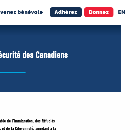
venez bénévole
Adhérez
Donnez
EN
NÉVOLE
ADHÉREZ
sécurité des Canadiens
ble de l’Immigration, des Réfugiés
s et de la Citoyenneté, appelant à la