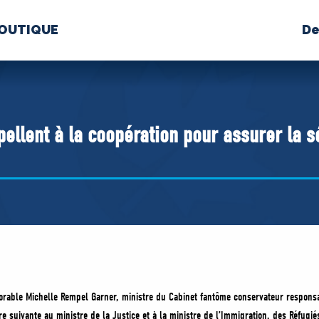
OUTIQUE
De
PROPOS
MÉDIAS
BÉ
nts constitutifs
ellent à la coopération pour assurer la 
BOUTIQUE
norable Michelle Rempel Garner, ministre du Cabinet fantôme conservateur responsa
tre suivante au ministre de la Justice et à la ministre de l’Immigration, des Réfugié