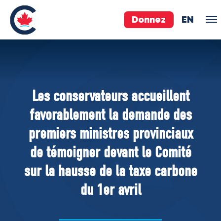
Donnez
EN
ÉQUIPE
Pierre Poilievre
Les conservateurs accueillent
Vos députés conservateurs
favorablement la demande des
Cabinet fantôme
premiers ministres provinciaux
Exécutif national
de témoigner devant le Comité
ACÉ
sur la hausse de la taxe carbone
À PROPOS
du 1er avril
Documents constitutifs