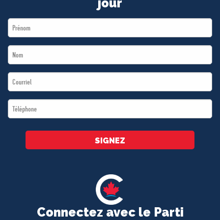
jour
First
Name
Last
*
Name
Email
*
*
Téléphone
*
SIGNEZ
Connectez avec le Parti