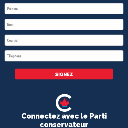
First
Name
Last
*
Name
Email
*
*
Téléphone
*
SIGNEZ
Connectez avec le Parti
conservateur