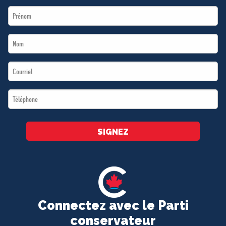
First
Name
Last
*
Name
Email
*
*
Téléphone
*
SIGNEZ
Connectez avec le Parti
conservateur