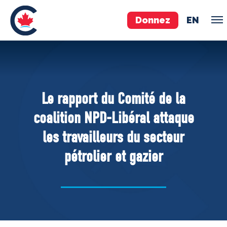
Donnez
EN
ÉQUIPE
Pierre Poilievre
Le rapport du Comité de la
Vos députés conservateurs
coalition NPD-Libéral attaque
Cabinet fantôme
les travailleurs du secteur
Exécutif national
pétrolier et gazier
ACÉ
À PROPOS
Documents constitutifs