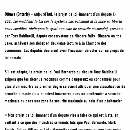
MÉDIAS
BÉNÉVOLE
Ottawa (Ontario)
– Aujourd’hui, le projet de loi émanant d’un député C-
232,
Loi modifiant la Loi sur le système correctionnel et la mise en liberté
ADHÉREZ
sous condition (délinquants ayant une cote de sécurité maximale)
, présenté
BOUTIQUE
par Tony Baldinelli, député conservateur de Niagara Falls—Niagara-on-the-
Lake, achèvera son débat en deuxième lecture à la Chambre des
communes. Les députés devraient avoir l’occasion de voter sur ce projet de
loi demain.
S’il est adopté, le projet de loi Paul Bernardo du député Tony Baldinelli
exigera que les détenus reconnus comme dangereux ou condamnés pour
plus d’un meurtre au premier degré se voient attribuer une classification de
sécurité « maximale » et soient incarcérés dans un pénitencier à sécurité
maximale ou dans une zone de sécurité maximale au sein d’un pénitencier.
« Mon projet de loi émanant d’un député vise à faire ce qui est juste, en
veillant à ce que des monstres criminels tels que Paul Bernardo, Mark
Smich, Dellen Millard et Luka Magnotta soient renvoyés purger leur peine