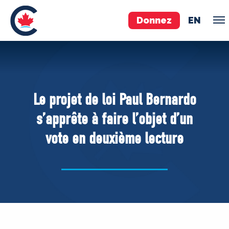
Donnez
EN
ÉQUIPE
Pierre Poilievre
Le projet de loi Paul Bernardo
Vos députés conservateurs
s’apprête à faire l’objet d’un
Cabinet fantôme
vote en deuxième lecture
Exécutif national
ACÉ
À PROPOS
Documents constitutifs