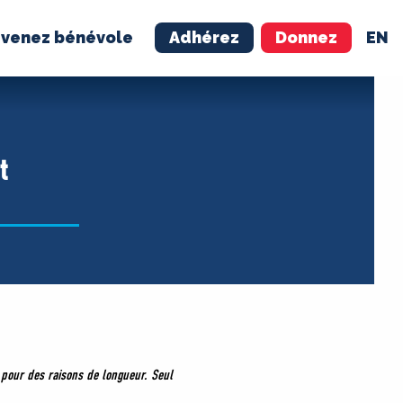
venez bénévole
Adhérez
Donnez
EN
NÉVOLE
ADHÉREZ
t
é pour des raisons de longueur. Seul