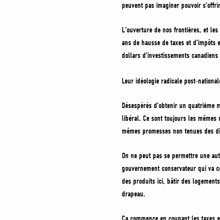
peuvent pas imaginer pouvoir s’offrir
L’ouverture de nos frontières, et les
ans de hausse de taxes et d’impôts 
dollars d’investissements canadien
Leur idéologie radicale post-nationale
Désespérés d’obtenir un quatrième m
libéral. Ce sont toujours les mêmes 
mêmes promesses non tenues des di
On ne peut pas se permettre une aut
gouvernement conservateur qui va cou
des produits ici, bâtir des logements
drapeau.
Ça commence en coupant les taxes et 