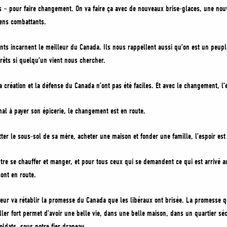
s – pour faire changement. On va faire ça avec de nouveaux brise-glaces, une nouv
iens combattants.
ts incarnent le meilleur du Canada. Ils nous rappellent aussi qu’on est un peuple
prêts si quelqu’un vient nous chercher.
la création et la défense du Canada n’ont pas été faciles. Et avec le changement, l’e
 mal à payer son épicerie, le changement est en route.
tter le sous-sol de sa mère, acheter une maison et fonder une famille, l’espoir est
entre se chauffer et manger, et pour tous ceux qui se demandent ce qui est arrivé a
sont en route.
r va rétablir la promesse du Canada que les libéraux ont brisée. La promesse qu
ller fort permet d’avoir une belle vie, dans une belle maison, dans un quartier séc
ldats, sous notre fier drapeau.