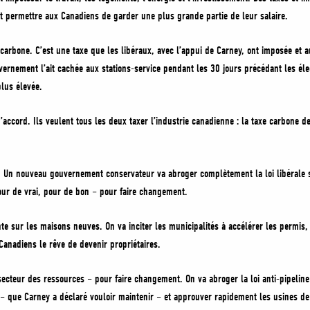
et permettre aux Canadiens de garder une plus grande partie de leur salaire.
arbone. C’est une taxe que les libéraux, avec l’appui de Carney, ont imposée et 
ernement l’ait cachée aux stations-service pendant les 30 jours précédant les élect
 plus élevée.
’accord. Ils veulent tous les deux taxer l’industrie canadienne : la taxe carbone d
er. Un nouveau gouvernement conservateur va abroger complètement la loi libérale 
our de vrai, pour de bon – pour faire changement.
e sur les maisons neuves. On va inciter les municipalités à accélérer les permis, l
Canadiens le rêve de devenir propriétaires.
cteur des ressources – pour faire changement. On va abroger la loi anti-pipeline 
– que Carney a déclaré vouloir maintenir – et approuver rapidement les usines de 