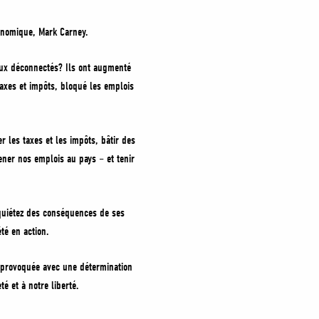
onomique, Mark Carney.
aux déconnectés? Ils ont augmenté
taxes et impôts, bloqué les emplois
les taxes et les impôts, bâtir des
ener nos emplois au pays – et tenir
nquiétez des conséquences de ses
té en action.
n provoquée avec une détermination
é et à notre liberté.