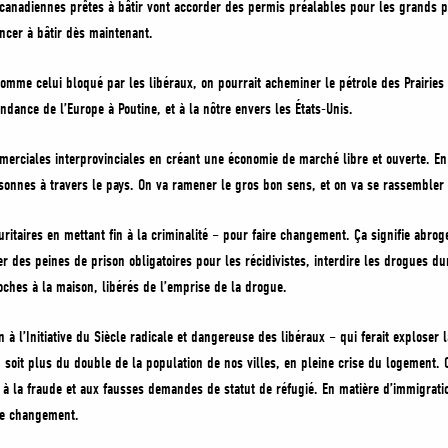
canadiennes prêtes à bâtir vont accorder des permis préalables pour les grands pro
cer à bâtir dès maintenant.
omme celui bloqué par les libéraux, on pourrait acheminer le pétrole des Prairies 
pendance de l’Europe à Poutine, et à la nôtre envers les États-Unis.
merciales interprovinciales en créant une économie de marché libre et ouverte. En
sonnes à travers le pays. On va ramener le gros bon sens, et on va se rassembler 
taires en mettant fin à la criminalité – pour faire changement. Ça signifie abroger
r des peines de prison obligatoires pour les récidivistes, interdire les drogues dur
ches à la maison, libérés de l’emprise de la drogue.
in à l’Initiative du Siècle radicale et dangereuse des libéraux – qui ferait explose
 soit plus du double de la population de nos villes, en pleine crise du logement. 
fin à la fraude et aux fausses demandes de statut de réfugié. En matière d’immigrat
re changement.