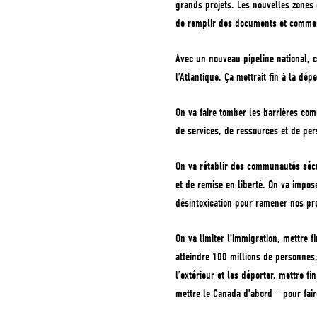
grands projets. Les nouvelles zones 
de remplir des documents et commen
Avec un nouveau pipeline national, c
l’Atlantique. Ça mettrait fin à la dé
On va faire tomber les barrières com
de services, de ressources et de per
On va rétablir des communautés sécuri
et de remise en liberté. On va impose
désintoxication pour ramener nos pro
On va limiter l’immigration, mettre f
atteindre 100 millions de personnes,
l’extérieur et les déporter, mettre 
mettre le Canada d’abord – pour fai