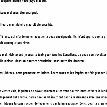
s toujours mettre notre pays d’abord.
issez-moi vous dire pourquoi.
lleurs mon histoire n’aurait été possible.
e 16 ans, qui m’a donné en adoption à deux enseignants. Ils m’ont appris que la 
ait accomplir ses rêves.
 moi. Maintenant, je veux la tenir pour tous les Canadiens. Je veux que travaille
le maison, dans un quartier sécuritaire, sous notre fier drapeau.
s libéraux, cette promesse est brisée. Leurs taxes et les impôts ont fait grimper 
e ventre vide, inquiètes de savoir comment elles vont nourrir leurs enfants le len
 logement ont doublé, parce que les libéraux ont gonflé la demande avec une immi
ont bloqué la construction de logements par la bureaucratie. Donc, pour la premiè