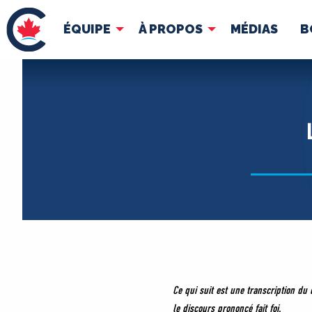
ÉQUIPE
À PROPOS
MÉDIAS
B
ÉQUIPE
À 
Pierre Poilievre
Docume
Vos députés conservateurs
Cabinet fantôme
Exécutif national
ACÉ
Ce qui suit est une transcription du
le discours prononcé fait foi.