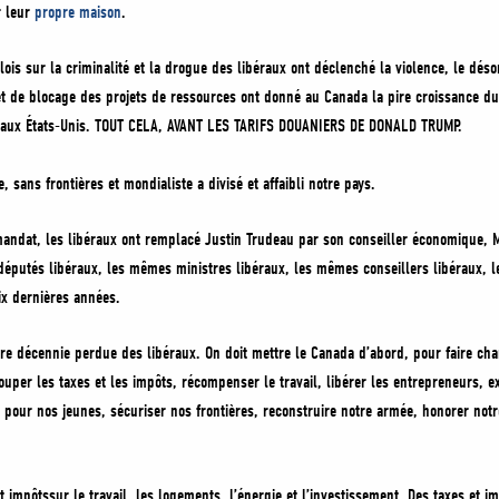
 leur
propre maison
.
 lois sur la criminalité et la drogue des libéraux ont déclenché la violence, le dés
et de blocage des projets de ressources ont donné au Canada la pire croissance du
s aux États-Unis. TOUT CELA, AVANT LES TARIFS DOUANIERS DE DONALD TRUMP.
, sans frontières et mondialiste a divisé et affaibli notre pays.
andat, les libéraux ont remplacé Justin Trudeau par son conseiller économique, M
députés libéraux, les mêmes ministres libéraux, les mêmes conseillers libéraux, le
x dernières années.
re décennie perdue des libéraux. On doit mettre le Canada d’abord, pour faire cha
per les taxes et les impôts, récompenser le travail, libérer les entrepreneurs, ex
 pour nos jeunes, sécuriser nos frontières, reconstruire notre armée, honorer notre
impôtssur le travail, les logements, l’énergie et l’investissement. Des taxes et i