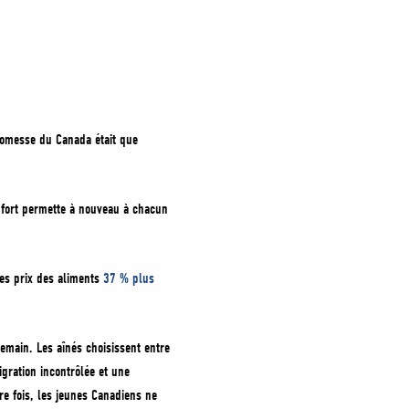
promesse du Canada était que
r fort permette à nouveau à chacun
les prix des aliments
37 % plus
demain. Les aînés choisissent entre
gration incontrôlée et une
re fois, les jeunes Canadiens ne