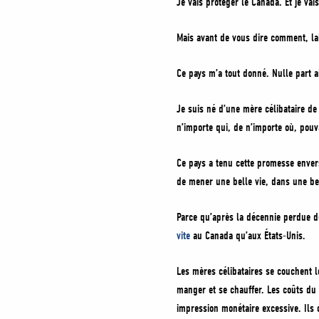
Je vais protéger le Canada. Et je vai
Mais avant de vous dire comment, la
Ce pays m’a tout donné. Nulle part ai
Je suis né d’une mère célibataire d
n’importe qui, de n’importe où, pouv
Ce pays a tenu cette promesse envers
de mener une belle vie, dans une bel
Parce qu’après la décennie perdue de
vite
au Canada qu’aux États-Unis.
Les mères célibataires se couchent l
manger et se chauffer. Les coûts du
impression monétaire excessive. Ils 