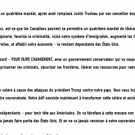
 un quatrième mandat, après avoir remplacé Justin Trudeau par son conseiller éc
ux, est-ce que les Canadiens peuvent se permettre un quatrième mandat de libér
épicerie, favorisé la criminalité, ruiné notre système d’immigration, augmenté les 
elles, et affaibli notre économie – la rendant dépendante des États-Unis.
abord – POUR FAIRE CHANGEMENT, avec un gouvernement conservateur qui va couper 
prisonner les criminels, sécuriser les frontières, libérer nos ressources pour ram
n colère à cause des attaques du président Trump contre notre pays. Vous vous i
otre souveraineté. Notre défi consiste maintenant à transformer cette colère et anxié
 indépendants – pour tenir tête aux Américains. On va faireface à cette menace no
 jamais faire partie des États-Unis. Et on ne va jamais renoncer à notre souverainet