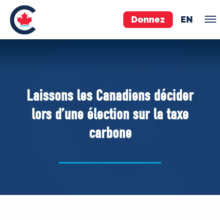
Donnez
EN
ÉQUIPE
Pierre Poilievre
Laissons les Canadiens décider
Vos députés conservateurs
lors d’une élection sur la taxe
Cabinet fantôme
carbone
Exécutif national
ACÉ
À PROPOS
Documents constitutifs