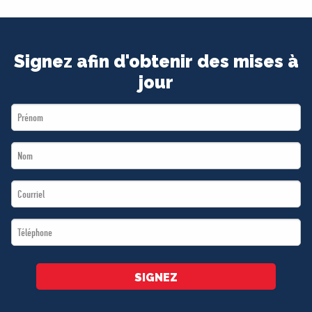
Signez afin d'obtenir des mises à
jour
First
Name
Last
*
Name
Email
*
*
Téléphone
*
SIGNEZ