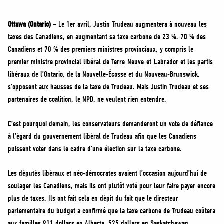
MÉDIAS
BÉNÉVOLE
Ottawa (Ontario)
– Le 1er avril, Justin Trudeau augmentera à nouveau les
taxes des Canadiens, en augmentant sa taxe carbone de 23 %. 70 % des
ADHÉREZ
Canadiens et 70 % des premiers ministres provinciaux, y compris le
BOUTIQUE
premier ministre provincial libéral de Terre-Neuve-et-Labrador et les partis
libéraux de l’Ontario, de la Nouvelle-Écosse et du Nouveau-Brunswick,
s’opposent aux hausses de la taxe de Trudeau. Mais Justin Trudeau et ses
partenaires de coalition, le NPD, ne veulent rien entendre.
C’est pourquoi demain, les conservateurs demanderont un vote de défiance
à l’égard du gouvernement libéral de Trudeau afin que les Canadiens
puissent voter dans le cadre d’une élection sur la taxe carbone.
Les députés libéraux et néo-démocrates avaient l’occasion aujourd’hui de
soulager les Canadiens, mais ils ont plutôt voté pour leur faire payer encore
plus de taxes. Ils ont fait cela en dépit du fait que le directeur
parlementaire du budget a confirmé que la taxe carbone de Trudeau coûtera
aux familles 911 dollars en Alberta, 525 dollars en Saskatchewan,