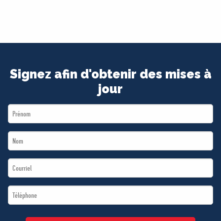
Signez afin d'obtenir des mises à
jour
First
Name
Last
*
Name
Email
*
*
Téléphone
*