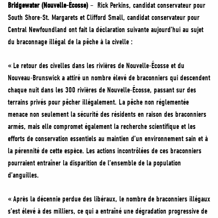
MÉDIAS
Bridgewater (Nouvelle-Écosse)
– Rick Perkins, candidat conservateur pour
South Shore-St. Margarets et Clifford Small, candidat conservateur pour
BÉNÉVOLE
Central Newfoundland ont fait la déclaration suivante aujourd’hui au sujet
ADHÉREZ
du braconnage illégal de la pêche à la civelle :
BOUTIQUE
« Le retour des civelles dans les rivières de Nouvelle-Écosse et du
Nouveau-Brunswick a attiré un nombre élevé de braconniers qui descendent
chaque nuit dans les 300 rivières de Nouvelle-Écosse, passant sur des
terrains privés pour pêcher illégalement. La pêche non réglementée
menace non seulement la sécurité des résidents en raison des braconniers
armés, mais elle compromet également la recherche scientifique et les
efforts de conservation essentiels au maintien d’un environnement sain et à
la pérennité de cette espèce. Les actions incontrôlées de ces braconniers
pourraient entraîner la disparition de l’ensemble de la population
d’anguilles.
« Après la décennie perdue des libéraux, le nombre de braconniers illégaux
s’est élevé à des milliers, ce qui a entraîné une dégradation progressive de