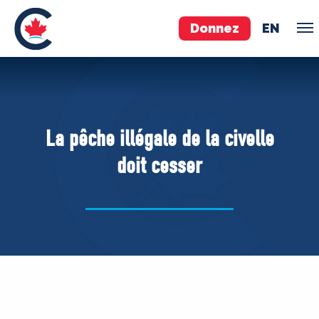
Donnez
EN
ÉQUIPE
Pierre Poilievre
La pêche illégale de la civelle
Vos députés conservateurs
doit cesser
Cabinet fantôme
Exécutif national
ACÉ
À PROPOS
Documents constitutifs