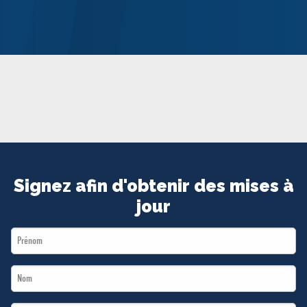
MÉDIAS
BÉNÉVOLE
ADHÉREZ
BOUTIQUE
Signez afin d'obtenir des mises à
jour
First
Name
Last
*
Name