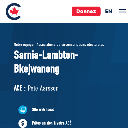
Donnez
EN
ÉQUIPE
Notre équipe | Associations de circonscriptions électorales
Pierre Poilievre
Sarnia-Lambton-
Vos députés conservateurs
Bkejwanong
Cabinet fantôme
Exécutif national
ACÉ
ACÉ :
Pete Aarssen
À PROPOS
Site web local
Documents constitutifs
Faites un don à votre ACÉ