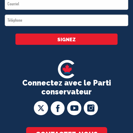
Email
*
*
Téléphone
*
SIGNEZ
Connectez avec le Parti
conservateur