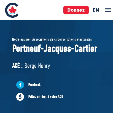
Donnez
EN
ÉQUIPE
Notre équipe | Associations de circonscriptions électorales
Pierre Poilievre
Portneuf-Jacques-Cartier
Vos députés conservateurs
Cabinet fantôme
ACÉ :
Serge Henry
Exécutif national
ACÉ
Facebook
À PROPOS
Faites un don à votre ACÉ
Documents constitutifs