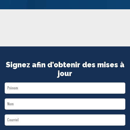
MÉDIAS
BÉNÉVOLE
ADHÉREZ
BOUTIQUE
Signez afin d'obtenir des mises à
jour
First
Name
Last
*
Name
Email
*
*