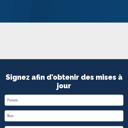
MÉDIAS
BÉNÉVOLE
ADHÉREZ
BOUTIQUE
Signez afin d'obtenir des mises à
jour
First
Name
Last
*
Name