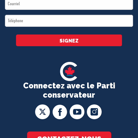
Email
*
*
Téléphone
*
SIGNEZ
Connectez avec le Parti
conservateur