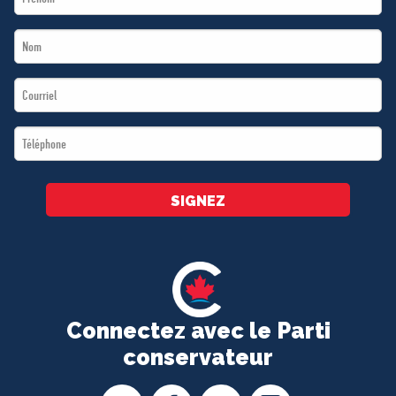
Name
Last
*
Name
Email
*
*
Téléphone
*
SIGNEZ
Connectez avec le Parti
conservateur