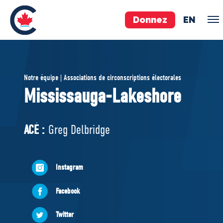
Donnez
EN
ÉQUIPE
Notre équipe | Associations de circonscriptions électorales
Pierre Poilievre
Mississauga-Lakeshore
Vos députés conservateurs
Cabinet fantôme
ACÉ :
Greg Delbridge
Exécutif national
ACÉ
Instagram
À PROPOS
Facebook
Documents constitutifs
Twitter