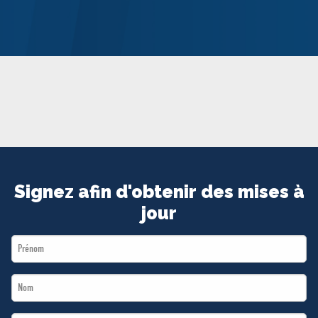
MÉDIAS
BÉNÉVOLE
ADHÉREZ
BOUTIQUE
Signez afin d'obtenir des mises à
jour
First
Name
Last
*
Name