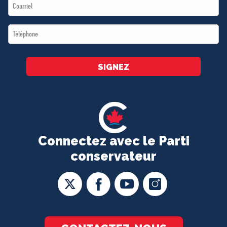
Email
*
*
Téléphone
*
SIGNEZ
Connectez avec le Parti
conservateur