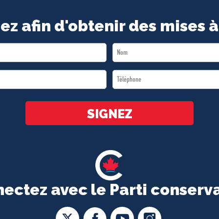
ez afin d'obtenir des mises à
Last
Name
Téléphone
*
*
SIGNEZ
ectez avec le Parti conserv