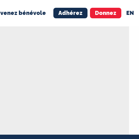
venez bénévole
Adhérez
Donnez
EN
NÉVOLE
ADHÉREZ