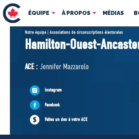
ÉQUIPE
À PROPOS
MÉDIAS
B
ÉQUIPE
À 
Notre équipe | Associations de circonscriptions électorales
Hamilton-Ouest-Ancaste
Pierre Poilievre
Docume
Vos députés conservateurs
ACÉ :
Jennifer Mazzarolo
Cabinet fantôme
Exécutif national
ACÉ
Instagram
Facebook
Faites un don à votre ACÉ