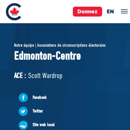
Donnez
EN
ÉQUIPE
Notre équipe | Associations de circonscriptions électorales
Pierre Poilievre
Edmonton-Centre
Vos députés conservateurs
Cabinet fantôme
ACÉ :
Scott Wardrop
Exécutif national
ACÉ
Facebook
À PROPOS
Twitter
Documents constitutifs
Site web local