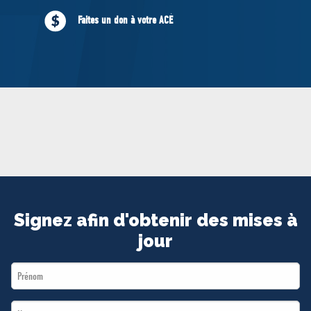
MÉDIAS
Faites un don à votre ACÉ
BÉNÉVOLE
ADHÉREZ
BOUTIQUE
Signez afin d'obtenir des mises à
jour
First
Name
Last
*