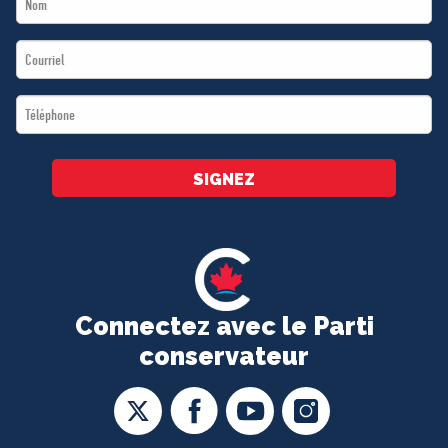
Name
Email
*
*
Téléphone
*
SIGNEZ
Connectez avec le Parti
conservateur