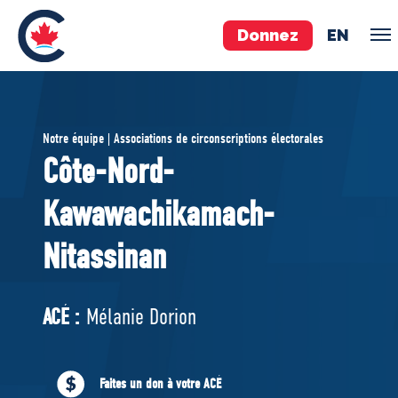
Donnez
EN
ÉQUIPE
Notre équipe | Associations de circonscriptions électorales
Pierre Poilievre
Côte-Nord-
Vos députés conservateurs
Kawawachikamach-
Cabinet fantôme
Exécutif national
Nitassinan
ACÉ
ACÉ :
Mélanie Dorion
À PROPOS
Documents constitutifs
Faites un don à votre ACÉ