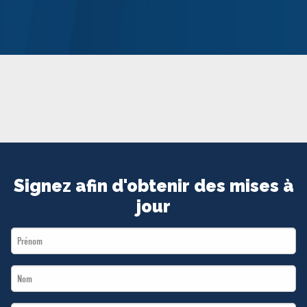
MÉDIAS
BÉNÉVOLE
ADHÉREZ
BOUTIQUE
Signez afin d'obtenir des mises à
jour
First
Name
Last
*
Name