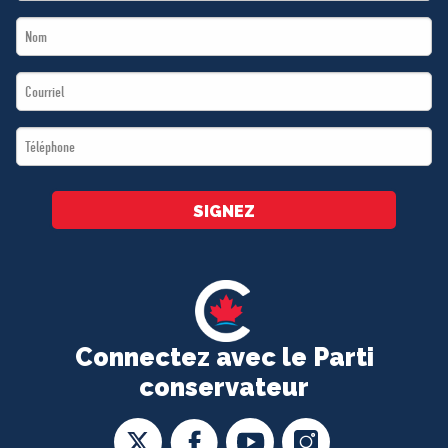
Name
Last
*
Name
Email
*
*
Téléphone
*
SIGNEZ
Connectez avec le Parti
conservateur