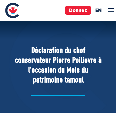
Donnez
EN
ÉQUIPE
Pierre Poilievre
Déclaration du chef
Vos députés conservateurs
conservateur Pierre Poilievre à
Cabinet fantôme
l’occasion du Mois du
Exécutif national
patrimoine tamoul
ACÉ
À PROPOS
Documents constitutifs