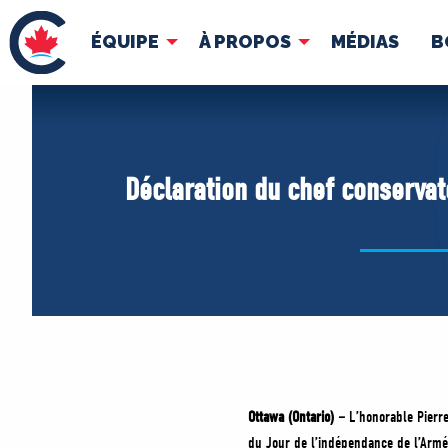
ÉQUIPE
À PROPOS
MÉDIAS
B
ÉQUIPE
À 
Pierre Poilievre
Docume
Déclaration du chef conservat
Vos députés conservateurs
Cabinet fantôme
Exécutif national
ACÉ
Ottawa (Ontario) –
L’honorable Pierre
du Jour de l’indépendance de l’Armé