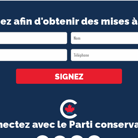
ez afin d'obtenir des mises à
Last
Name
Téléphone
*
*
SIGNEZ
ectez avec le Parti conserv