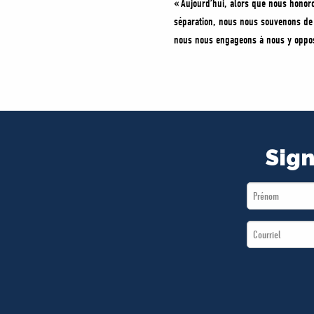
« Aujourd’hui, alors que nous honoro
séparation, nous nous souvenons de c
nous nous engageons à nous y oppos
Sign
First
Name
Email
*
*