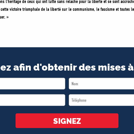
ns l’héritage de ceux qui ont lutté sans relâche pour la liberté et se sont accroch
ette victoire triomphale de la liberté sur le communisme, le fascisme et toutes le
er. »
ez afin d'obtenir des mises à
Last
Name
Téléphone
*
*
SIGNEZ