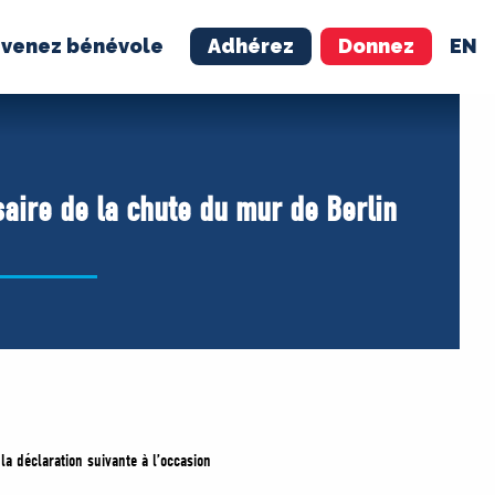
venez bénévole
Adhérez
Donnez
EN
NÉVOLE
ADHÉREZ
saire de la chute du mur de Berlin
 la déclaration suivante à l’occasion