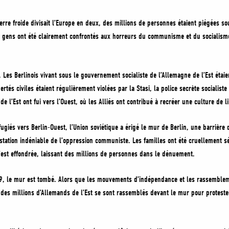
erre froide divisait l’Europe en deux, des millions de personnes étaient piégées sou
s gens ont été clairement confrontés aux horreurs du communisme et du socialisme
te. Les Berlinois vivant sous le gouvernement socialiste de l’Allemagne de l’Est éta
ertés civiles étaient régulièrement violées par la Stasi, la police secrète sociali
e l’Est ont fui vers l’Ouest, où les Alliés ont contribué à recréer une culture de 
éfugiés vers Berlin-Ouest, l’Union soviétique a érigé le mur de Berlin, une barrière
station indéniable de l’oppression communiste. Les familles ont été cruellement s
s’est effondrée, laissant des millions de personnes dans le dénuement.
, le mur est tombé. Alors que les mouvements d’indépendance et les rassemble
 des millions d’Allemands de l’Est se sont rassemblés devant le mur pour protester