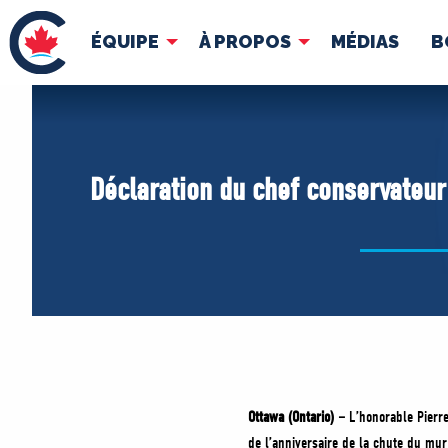
ÉQUIPE
À PROPOS
MÉDIAS
B
ÉQUIPE
À 
Pierre Poilievre
Docume
Déclaration du chef conservateur 
Vos députés conservateurs
Cabinet fantôme
Exécutif national
ACÉ
Ottawa (Ontario) –
L’honorable Pierre
de l’anniversaire de la chute du mu