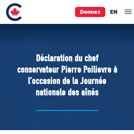
Donnez
EN
ÉQUIPE
Pierre Poilievre
Déclaration du chef
Vos députés conservateurs
conservateur Pierre Poilievre à
Cabinet fantôme
l’occasion de la Journée
Exécutif national
nationale des aînés
ACÉ
À PROPOS
Documents constitutifs