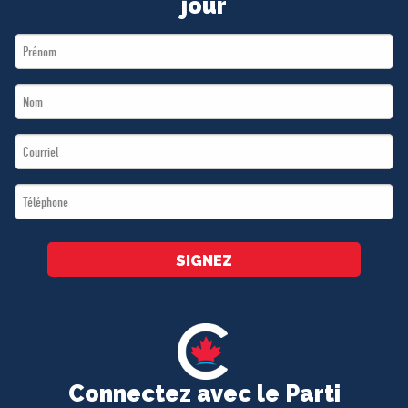
jour
First
Name
Last
*
Name
Email
*
*
Téléphone
*
SIGNEZ
Connectez avec le Parti