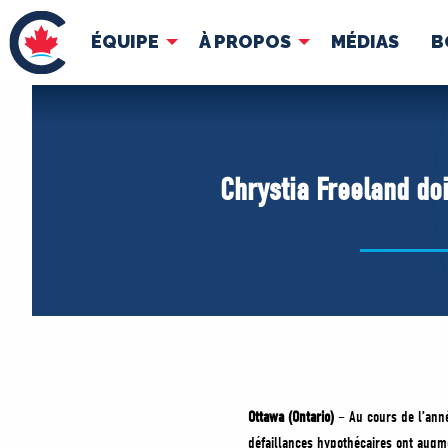
ÉQUIPE
À PROPOS
MÉDIAS
B
ÉQUIPE
À 
Pierre Poilievre
Docume
Chrystia Freeland do
Vos députés conservateurs
Cabinet fantôme
Exécutif national
ACÉ
Ottawa (Ontario)
– Au cours de l’anné
défaillances hypothécaires ont augm