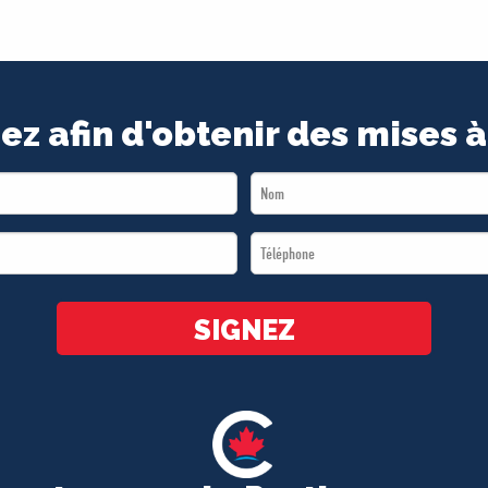
ez afin d'obtenir des mises à
Last
Name
Téléphone
*
*
SIGNEZ