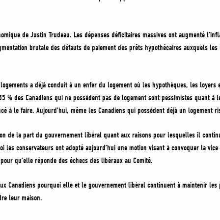
nomique de Justin Trudeau. Les dépenses déficitaires massives ont augmenté l’infl
augmentation brutale des défauts de paiement des prêts hypothécaires auxquels le
s logements a déjà conduit à un enfer du logement où les hypothèques, les loyers 
55 % des Canadiens qui ne possèdent pas de logement sont pessimistes quant à le
cé à le faire. Aujourd’hui, même les Canadiens qui possèdent déjà un logement ri
on de la part du gouvernement libéral quant aux raisons pour lesquelles il continu
oi les conservateurs ont adopté aujourd’hui une motion visant à convoquer la vice
, pour qu’elle réponde des échecs des libéraux au Comité.
aux Canadiens pourquoi elle et le gouvernement libéral continuent à maintenir les p
dre leur maison.