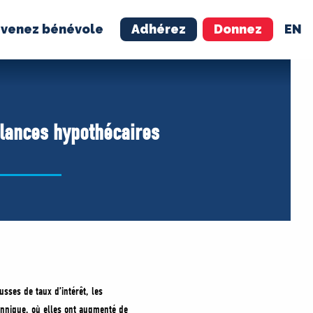
venez bénévole
Adhérez
Donnez
EN
NÉVOLE
ADHÉREZ
llances hypothécaires
sses de taux d’intérêt, les
annique, où elles ont augmenté de