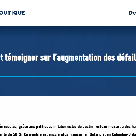
OUTIQUE
De
PROPOS
MÉDIAS
BÉ
nts constitutifs
it témoigner sur l’augmentation des défai
BOUTIQUE
e écoulée, grâce aux politiques inflationnistes de Justin Trudeau menant à des hau
enté de 50 %. Ce nombre est encore plus frappant en Ontario et en Colombie-Brit