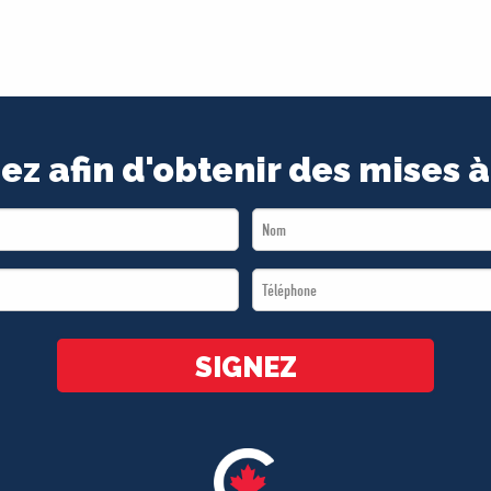
ez afin d'obtenir des mises à
Last
Name
Téléphone
*
*
SIGNEZ