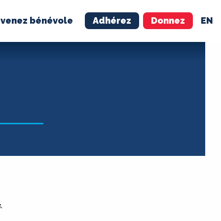
venez bénévole
Adhérez
Donnez
EN
NÉVOLE
ADHÉREZ
.