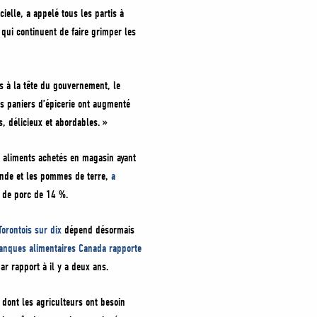
cielle, a appelé tous les partis à
 qui continuent de faire grimper les
ois à la tête du gouvernement, le
s paniers d’épicerie ont augmenté
, délicieux et abordables. »
s aliments achetés en magasin ayant
ande et les pommes de terre,
a
 de porc de 14 %.
orontois sur dix
dépend désormais
nques alimentaires Canada rapporte
ar rapport à il y a deux ans.
 dont les agriculteurs ont besoin