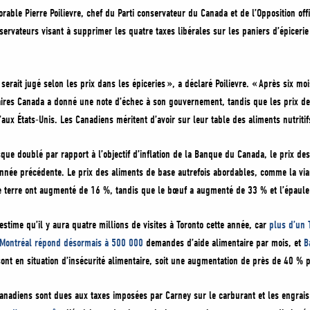
rable Pierre Poilievre, chef du Parti conservateur du Canada et de l’Opposition offi
servateurs visant à supprimer les quatre taxes libérales sur les paniers d’épicerie
 serait jugé selon les prix dans les épiceries », a déclaré Poilievre. « Après six m
aires Canada a donné une note d’échec à son gouvernement, tandis que les prix de
x États-Unis. Les Canadiens méritent d’avoir sur leur table des aliments nutritifs
que doublé par rapport à l’objectif d’inflation de la Banque du Canada, le prix de
nnée précédente. Le prix des aliments de base autrefois abordables, comme la vi
 terre ont augmenté de 16 %, tandis que le bœuf a augmenté de 33 % et l’épaule
estime qu’il y aura quatre millions de visites à Toronto cette année, car
plus d’un T
Montréal répond désormais à 500 000
demandes d’aide alimentaire par mois, et
Ba
nt en situation d’insécurité alimentaire, soit une augmentation de près de 40 % p
Canadiens sont dues aux taxes imposées par Carney sur le carburant et les engrais