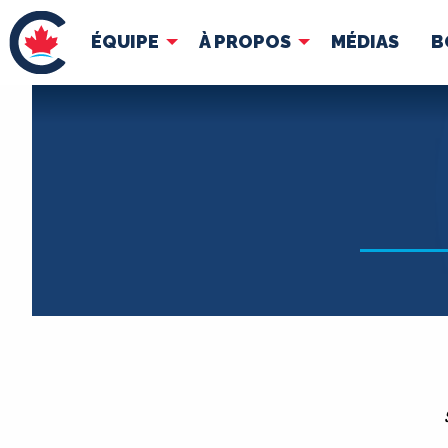
ÉQUIPE
À PROPOS
MÉDIAS
B
ÉQUIPE
À 
Pierre Poilievre
Docume
Vos députés conservateurs
Cabinet fantôme
Exécutif national
ACÉ