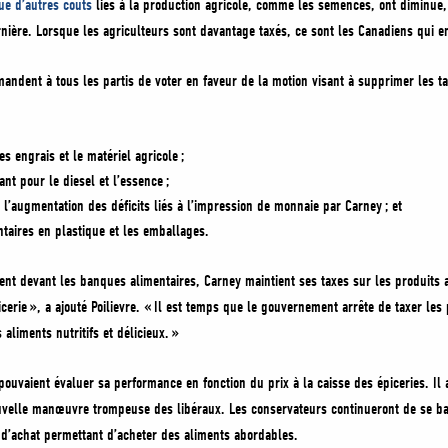
ue d’autres coûts
liés à la production agricole, comme les semences, ont diminué,
ière. Lorsque les agriculteurs sont davantage taxés, ce sont les Canadiens qui en
andent à tous les partis de voter en faveur de la motion visant à supprimer les tax
es engrais et le matériel agricole ;
nt pour le diesel et l’essence ;
e l’augmentation des déficits liés à l’impression de monnaie par Carney ; et
ntaires en plastique et les emballages.
ent devant les banques alimentaires, Carney maintient ses taxes sur les produits 
cerie », a ajouté Poilievre. « Il est temps que le gouvernement arrête de taxer les 
aliments nutritifs et délicieux. »
ouvaient évaluer sa performance en fonction du prix à la caisse des épiceries. Il 
uvelle manœuvre trompeuse des libéraux. Les conservateurs continueront de se bat
d’achat permettant d’acheter des aliments abordables.