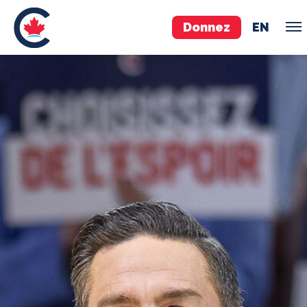
Donnez
EN
ÉQUIPE
Pierre Poilievre
Vos députés conservateurs
Cabinet fantôme
Exécutif national
ACÉ
À PROPOS
Documents constitutifs