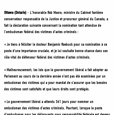
MÉDIAS
BÉNÉVOLE
Ottawa (Ontario)
– L’honorable Rob Moore, ministre du Cabinet fantôme
conservateur responsable de la Justice et procureur général du Canada, a
ADHÉREZ
fait la déclaration suivante concernant la nomination tant attendue de
BOUTIQUE
l’ombudsman fédéral des victimes d’actes criminels :
« Je tiens à féliciter le docteur Benjamin Roebuck pour sa nomination à ce
poste d’une importance cruciale, et je lui souhaite bonne chance dans son
rôle vital de défenseur fédéral des victimes d’actes criminels.
« Malheureusement, les lois que le gouvernement libéral a fait adopter au
Parlement au cours de la dernière année n’ont pas été examinées par un
ombudsman des victimes qui a pour mandat de s’assurer que les besoins
des victimes sont satisfaits et que leurs droits sont protégés.
« Le gouvernement libéral a attendu 361 jours pour nommer un
ombudsman des victimes d’actes criminels. Pourtant, lorsque le poste
d’ombudsman pour les délinquants sous responsabilité fédérale est devenu