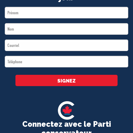
First
Name
Last
*
Name
Email
*
*
Téléphone
*
SIGNEZ
Connectez avec le Parti