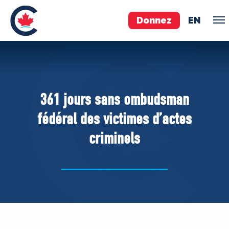
Donnez
EN
ÉQUIPE
Pierre Poilievre
361 jours sans ombudsman
Vos députés conservateurs
fédéral des victimes d’actes
Cabinet fantôme
criminels
Exécutif national
ACÉ
À PROPOS
Documents constitutifs