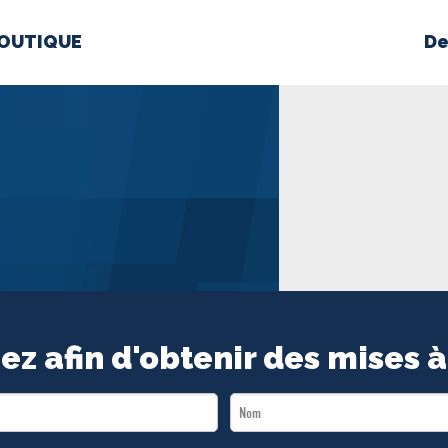
OUTIQUE
De
PROPOS
MÉDIAS
BÉ
nts constitutifs
BOUTIQUE
ez afin d'obtenir des mises à
Last
Name