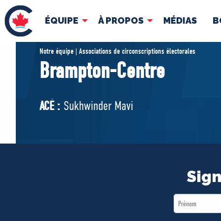
ÉQUIPE
À PROPOS
MÉDIAS
B
ÉQUIPE
À 
Notre équipe | Associations de circonscriptions électorales
Brampton-Centre
Pierre Poilievre
Docume
Vos députés conservateurs
ACÉ :
Sukhwinder Mavi
Cabinet fantôme
Exécutif national
ACÉ
Sign
First
Name