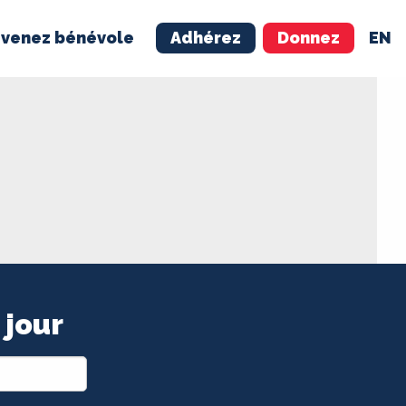
venez bénévole
Adhérez
Donnez
EN
NÉVOLE
ADHÉREZ
 jour