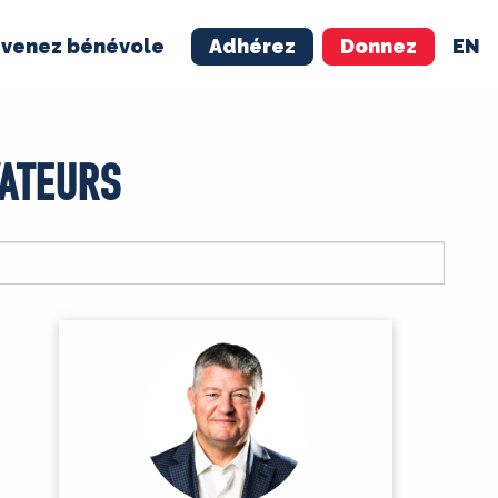
venez bénévole
Adhérez
Donnez
EN
NÉVOLE
ADHÉREZ
ATEURS