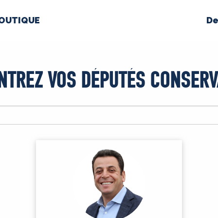
OUTIQUE
De
PROPOS
MÉDIAS
BÉ
NTREZ VOS DÉPUTÉS CONSERV
nts constitutifs
BOUTIQUE