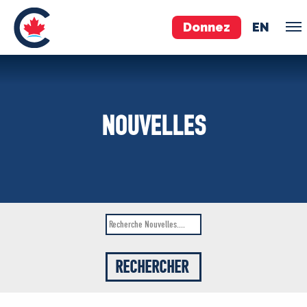
Donnez
EN
ÉQUIPE
NOUVELLES
Pierre Poilievre
Vos députés conservateurs
Cabinet fantôme
Exécutif national
ACÉ
À PROPOS
Documents constitutifs