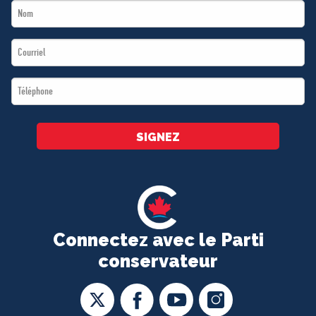
Last
*
Name
Email
*
*
Téléphone
*
SIGNEZ
Connectez avec le Parti
conservateur