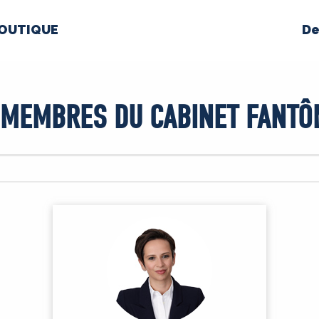
OUTIQUE
De
PROPOS
MÉDIAS
BÉ
 MEMBRES DU CABINET FANTÔ
nts constitutifs
BOUTIQUE