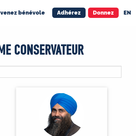
venez bénévole
Adhérez
Donnez
EN
NÉVOLE
ADHÉREZ
ME CONSERVATEUR