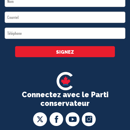
Name
Email
*
*
Téléphone
*
SIGNEZ
Connectez avec le Parti
conservateur