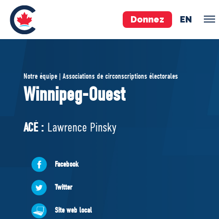
Donnez
EN
ÉQUIPE
Notre équipe | Associations de circonscriptions électorales
Pierre Poilievre
Winnipeg-Ouest
Vos députés conservateurs
Cabinet fantôme
ACÉ :
Lawrence Pinsky
Exécutif national
ACÉ
Facebook
À PROPOS
Twitter
Documents constitutifs
Site web local