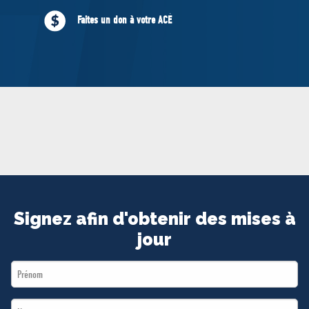
MÉDIAS
Faites un don à votre ACÉ
BÉNÉVOLE
ADHÉREZ
BOUTIQUE
Signez afin d'obtenir des mises à
jour
First
Name
Last
*