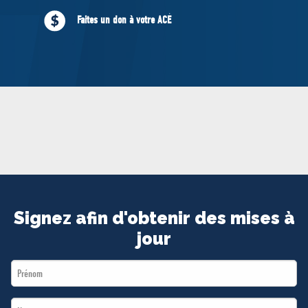
MÉDIAS
Faites un don à votre ACÉ
BÉNÉVOLE
ADHÉREZ
BOUTIQUE
Signez afin d'obtenir des mises à
jour
First
Name
Last
*