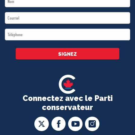
Name
Email
*
*
Téléphone
*
SIGNEZ
Connectez avec le Parti
conservateur