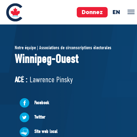
Donnez
EN
ÉQUIPE
Notre équipe | Associations de circonscriptions électorales
Pierre Poilievre
Winnipeg-Ouest
Vos députés conservateurs
Cabinet fantôme
ACÉ :
Lawrence Pinsky
Exécutif national
ACÉ
Facebook
À PROPOS
Twitter
Documents constitutifs
Site web local