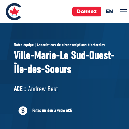
Donnez
EN
ÉQUIPE
Notre équipe | Associations de circonscriptions électorales
Pierre Poilievre
Ville-Marie-Le Sud-Ouest-
Vos députés conservateurs
Île-des-Soeurs
Cabinet fantôme
Exécutif national
ACÉ
ACÉ :
Andrew Best
À PROPOS
Faites un don à votre ACÉ
Documents constitutifs