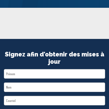
MÉDIAS
BÉNÉVOLE
ADHÉREZ
BOUTIQUE
Signez afin d'obtenir des mises à
jour
First
Name
Last
*
Name
Email
*
*