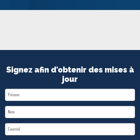
MÉDIAS
BÉNÉVOLE
ADHÉREZ
BOUTIQUE
Signez afin d'obtenir des mises à
jour
First
Name
Last
*
Name
Email
*
*