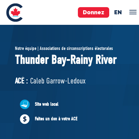
Donnez
EN
ÉQUIPE
Notre équipe | Associations de circonscriptions électorales
Pierre Poilievre
Thunder Bay-Rainy River
Vos députés conservateurs
Cabinet fantôme
ACÉ :
Caleb Garrow-Ledoux
Exécutif national
ACÉ
Site web local
À PROPOS
Faites un don à votre ACÉ
Documents constitutifs