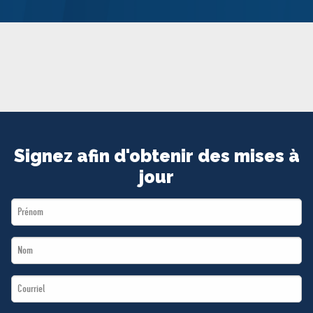
MÉDIAS
BÉNÉVOLE
ADHÉREZ
BOUTIQUE
Signez afin d'obtenir des mises à
jour
First
Name
Last
*
Name
Email
*
*