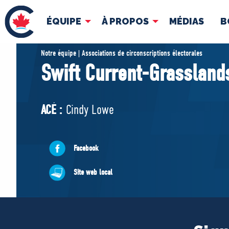
ÉQUIPE
À PROPOS
MÉDIAS
B
ÉQUIPE
À 
Notre équipe | Associations de circonscriptions électorales
Swift Current-Grassland
Pierre Poilievre
Docume
Vos députés conservateurs
ACÉ :
Cindy Lowe
Cabinet fantôme
Exécutif national
ACÉ
Facebook
Site web local