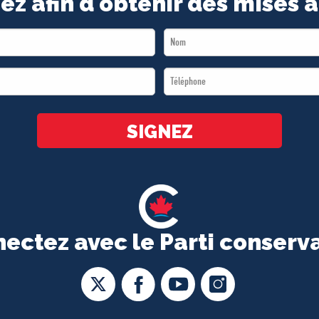
ez afin d'obtenir des mises à
Last
Name
Téléphone
*
*
SIGNEZ
ectez avec le Parti conserv