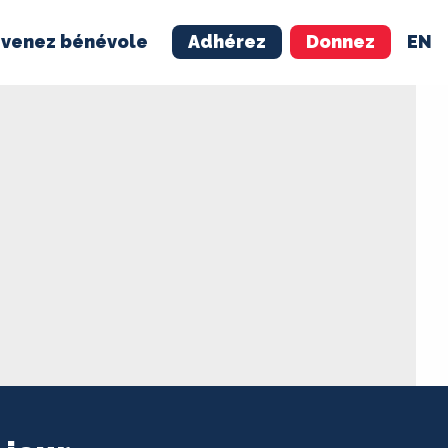
venez bénévole
Adhérez
Donnez
EN
NÉVOLE
ADHÉREZ