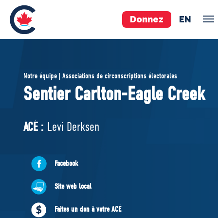
Donnez
EN
ÉQUIPE
Notre équipe | Associations de circonscriptions électorales
Pierre Poilievre
Sentier Carlton-Eagle Creek
Vos députés conservateurs
Cabinet fantôme
ACÉ :
Levi Derksen
Exécutif national
ACÉ
Facebook
À PROPOS
Site web local
Documents constitutifs
Faites un don à votre ACÉ