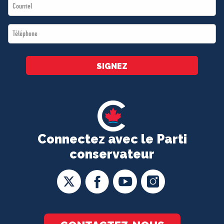
Email
*
*
Téléphone
*
SIGNEZ
Connectez avec le Parti
conservateur