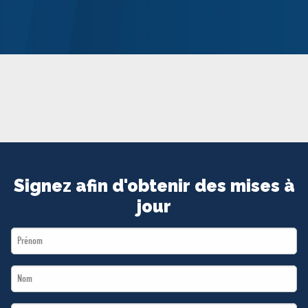
MÉDIAS
BÉNÉVOLE
ADHÉREZ
BOUTIQUE
Signez afin d'obtenir des mises à
jour
First
Name
Last
*
Name