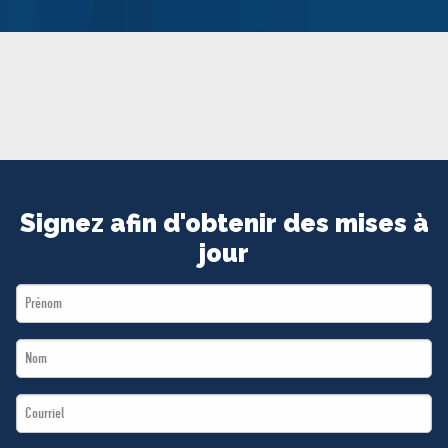
MÉDIAS
BÉNÉVOLE
ADHÉREZ
BOUTIQUE
Signez afin d'obtenir des mises à
jour
First
Name
Last
*
Name
Email
*
*