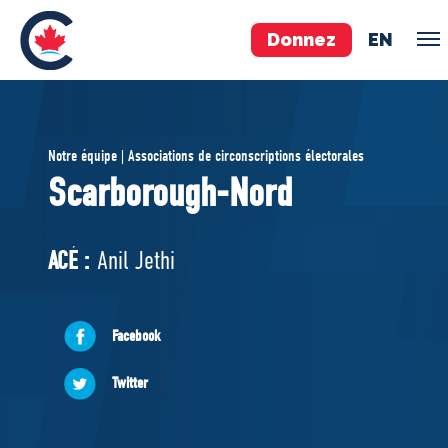
Donnez
EN
ÉQUIPE
Notre équipe | Associations de circonscriptions électorales
Pierre Poilievre
Scarborough-Nord
Vos députés conservateurs
Cabinet fantôme
ACÉ :
Anil Jethi
Exécutif national
ACÉ
Facebook
À PROPOS
Twitter
Documents constitutifs