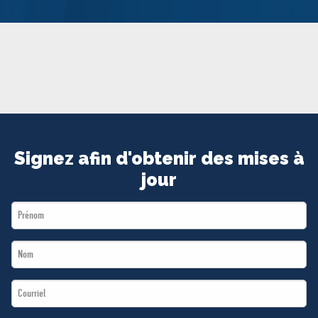
MÉDIAS
BÉNÉVOLE
ADHÉREZ
BOUTIQUE
Signez afin d'obtenir des mises à
jour
First
Name
Last
*
Name
Email
*
*